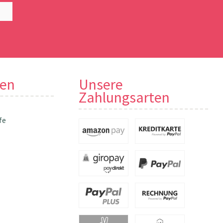
nen
Unsere
Zahlungsarten
fe