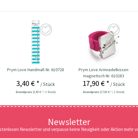
Prym Love Handmaß Nr. 610728
Prym Love Armnadelkissen
magnetisch Nr. 610283
3,40 € *
17,90 € *
/ Stück
/ Stück
Grundpreis
(3,40 € * / 1 Stück)
Grundpreis
(17,90 € * / 1 Stück)
Newsletter
stenlosen Newsletter und verpasse keine Neuigkeit oder Aktion mehr vo