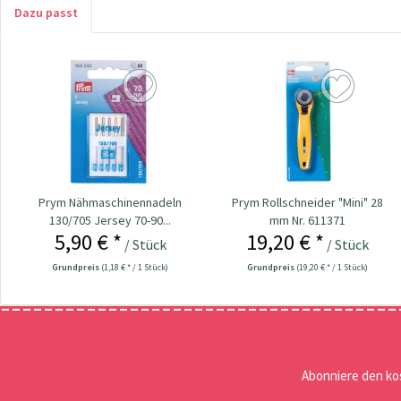
Dazu passt
Prym Nähmaschinennadeln
Prym Rollschneider "Mini" 28
130/705 Jersey 70-90...
mm Nr. 611371
5,90 € *
19,20 € *
/ Stück
/ Stück
Grundpreis
(1,18 € * / 1 Stück)
Grundpreis
(19,20 € * / 1 Stück)
Abonniere den ko