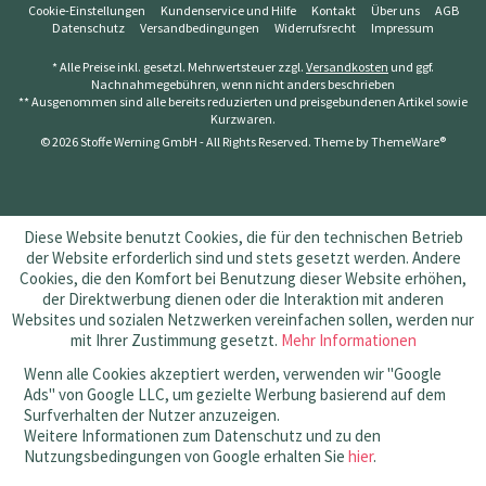
Cookie-Einstellungen
Kundenservice und Hilfe
Kontakt
Über uns
AGB
Datenschutz
Versandbedingungen
Widerrufsrecht
Impressum
* Alle Preise inkl. gesetzl. Mehrwertsteuer zzgl.
Versandkosten
und ggf.
Nachnahmegebühren, wenn nicht anders beschrieben
** Ausgenommen sind alle bereits reduzierten und preisgebundenen Artikel sowie
Kurzwaren.
© 2026 Stoffe Werning GmbH - All Rights Reserved. Theme by
ThemeWare®
Diese Website benutzt Cookies, die für den technischen Betrieb
der Website erforderlich sind und stets gesetzt werden. Andere
Cookies, die den Komfort bei Benutzung dieser Website erhöhen,
der Direktwerbung dienen oder die Interaktion mit anderen
Websites und sozialen Netzwerken vereinfachen sollen, werden nur
mit Ihrer Zustimmung gesetzt.
Mehr Informationen
Wenn alle Cookies akzeptiert werden, verwenden wir "Google
Ads" von Google LLC, um gezielte Werbung basierend auf dem
Surfverhalten der Nutzer anzuzeigen.
Weitere Informationen zum Datenschutz und zu den
Nutzungsbedingungen von Google erhalten Sie
hier
.