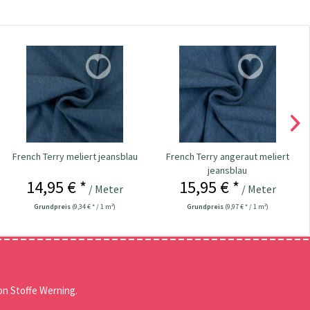
French Terry meliert jeansblau
French Terry angeraut meliert
jeansblau
14,95 € *
15,95 € *
/ Meter
/ Meter
Grundpreis
(9,34 € * / 1 m²)
Grundpreis
(9,97 € * / 1 m²)
n Stoffe Werning.