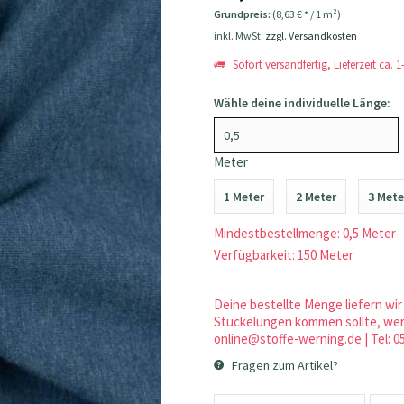
Grundpreis:
(8,63 € * / 1 m²)
inkl. MwSt.
zzgl. Versandkosten
Sofort versandfertig, Lieferzeit ca. 
Wähle deine individuelle Länge:
Meter
1 Meter
2 Meter
3 Mete
Mindestbestellmenge: 0,5 Meter
Verfügbarkeit: 150 Meter
Deine bestellte Menge liefern wir 
Stückelungen kommen sollte, werd
online@stoffe-werning.de | Tel: 0
Fragen zum Artikel?