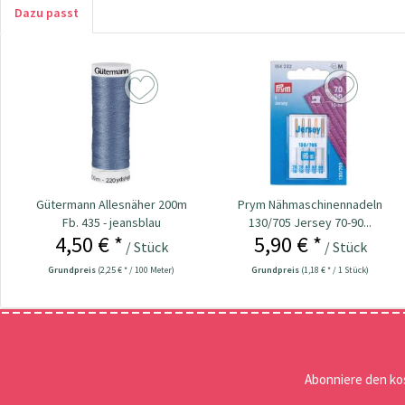
Dazu passt
Gütermann Allesnäher 200m
Prym Nähmaschinennadeln
Fb. 435 - jeansblau
130/705 Jersey 70-90...
4,50 € *
5,90 € *
/ Stück
/ Stück
Grundpreis
(2,25 € * / 100 Meter)
Grundpreis
(1,18 € * / 1 Stück)
Abonniere den ko