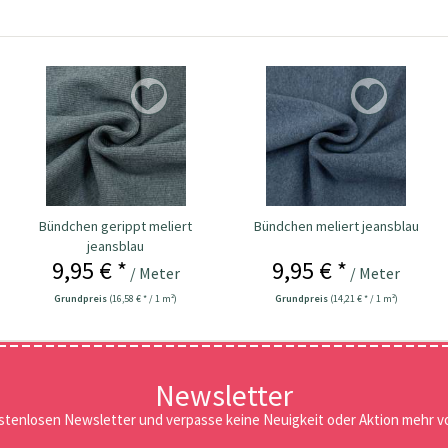
Bündchen gerippt meliert
Bündchen meliert jeansblau
jeansblau
9,95 € *
9,95 € *
/ Meter
/ Meter
Grundpreis
(16,58 € * / 1 m²)
Grundpreis
(14,21 € * / 1 m²)
Newsletter
stenlosen Newsletter und verpasse keine Neuigkeit oder Aktion mehr vo