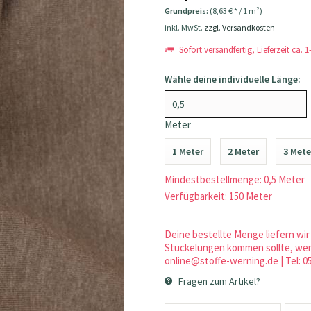
Grundpreis:
(8,63 € * / 1 m²)
inkl. MwSt.
zzgl. Versandkosten
Sofort versandfertig, Lieferzeit ca. 
Wähle deine individuelle Länge:
Meter
1 Meter
2 Meter
3 Mete
Mindestbestellmenge: 0,5 Meter
Verfügbarkeit: 150 Meter
Deine bestellte Menge liefern wir 
Stückelungen kommen sollte, werd
online@stoffe-werning.de | Tel: 0
Fragen zum Artikel?