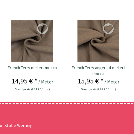
French Terry meliert mocca
French Terry angeraut meliert
mocca
14,95 € *
15,95 € *
/ Meter
/ Meter
Grundpreis
(9,34 € * / 1 m²)
Grundpreis
(9,97 € * / 1 m²)
n Stoffe Werning.