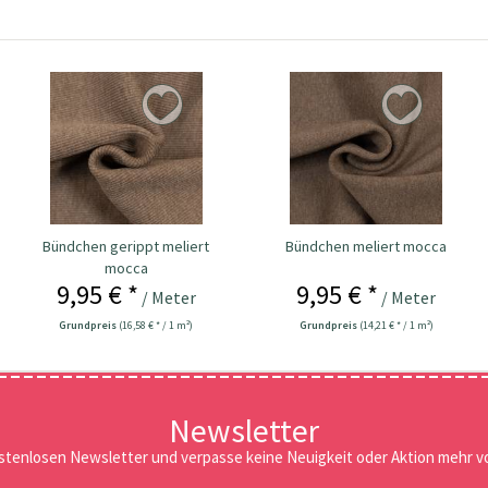
Bündchen gerippt meliert
Bündchen meliert mocca
mocca
9,95 € *
9,95 € *
/ Meter
/ Meter
Grundpreis
(16,58 € * / 1 m²)
Grundpreis
(14,21 € * / 1 m²)
Newsletter
stenlosen Newsletter und verpasse keine Neuigkeit oder Aktion mehr vo