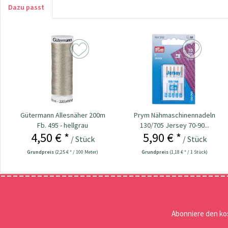
Dazu passt
Gütermann Allesnäher 200m
Prym Nähmaschinennadeln
Fb. 495 - hellgrau
130/705 Jersey 70-90...
4,50 € *
5,90 € *
/ Stück
/ Stück
Grundpreis
(2,25 € * / 100 Meter)
Grundpreis
(1,18 € * / 1 Stück)
Abonniere den ko