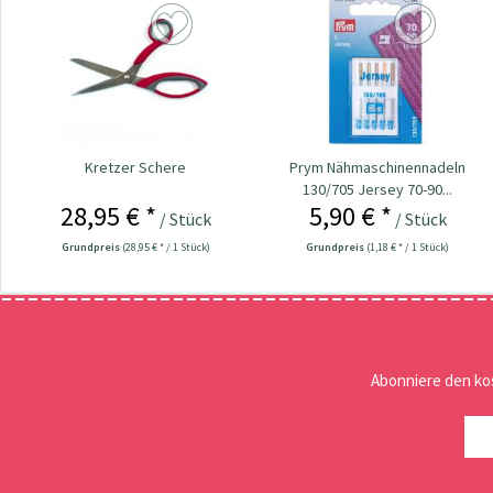
Kretzer Schere
Prym Nähmaschinennadeln
130/705 Jersey 70-90...
28,95 € *
5,90 € *
/ Stück
/ Stück
Grundpreis
(28,95 € * / 1 Stück)
Grundpreis
(1,18 € * / 1 Stück)
Abonniere den ko