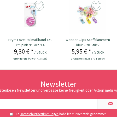
Prym Love Rollmaßband 150
Wonder Clips Stoffklammern
cm pink Nr. 282714
klein - 20 Stück
9,30 € *
5,95 € *
/ Stück
/ Stück
Grundpreis
(9,30 € * / 1 Stück)
Grundpreis
(5,95 € * / 1 Stück)
Newsletter
stenlosen Newsletter und verpasse keine Neuigkeit oder Aktion mehr vo
Die
Datenschutzbestimmungen
habe ich zur Kenntnis genommen.