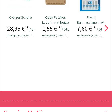
Kretzer Schere
Ösen Patches
Prym
Lederimitat beige
Nähmaschinennadeln
28,95 € *
1,55 € *
7,60 € *
130/705
/ Stück
/ Stück
/ Stück
Universal...
Grundpreis
(28,95 € * / 1 Stück)
Grundpreis
(1,55 € * / 1 Stück)
Grundpreis
(0,76 € * / 1 Stück)
Newsletter