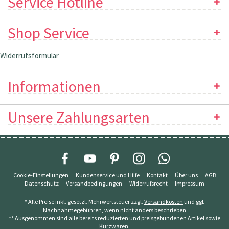
Service Hotline
Shop Service
Widerrufsformular
Informationen
Unsere Zahlungsarten
Cookie-Einstellungen
Kundenservice und Hilfe
Kontakt
Über uns
AGB
Datenschutz
Versandbedingungen
Widerrufsrecht
Impressum
* Alle Preise inkl. gesetzl. Mehrwertsteuer zzgl.
Versandkosten
und ggf.
Nachnahmegebühren, wenn nicht anders beschrieben
** Ausgenommen sind alle bereits reduzierten und preisgebundenen Artikel sowie
Kurzwaren.