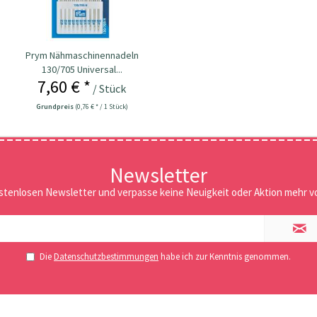
Prym Nähmaschinennadeln
130/705 Universal...
7,60 € *
/ Stück
Grundpreis
(0,76 € * / 1 Stück)
Newsletter
stenlosen Newsletter und verpasse keine Neuigkeit oder Aktion mehr vo
Die
Datenschutzbestimmungen
habe ich zur Kenntnis genommen.