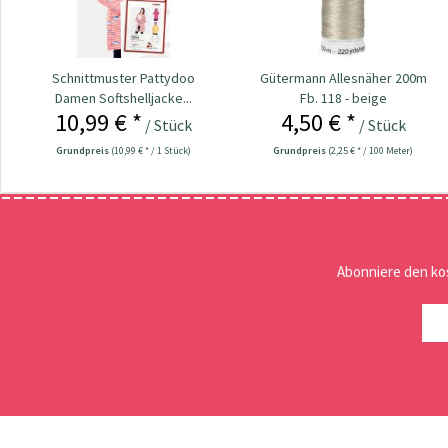
Schnittmuster Pattydoo
Gütermann Allesnäher 200m
Damen Softshelljacke...
Fb. 118 - beige
10,99 € *
4,50 € *
/ Stück
/ Stück
Grundpreis
(10,99 € * / 1 Stück)
Grundpreis
(2,25 € * / 100 Meter)
Abonniere den ko