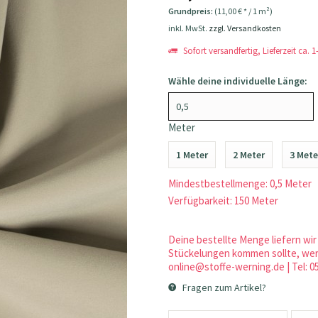
Grundpreis:
(11,00 € * / 1 m²)
inkl. MwSt.
zzgl. Versandkosten
Sofort versandfertig, Lieferzeit ca. 
Wähle deine individuelle Länge:
Meter
1 Meter
2 Meter
3 Mete
Mindestbestellmenge: 0,5 Meter
Verfügbarkeit: 150 Meter
Deine bestellte Menge liefern wir 
Stückelungen kommen sollte, werd
online@stoffe-werning.de | Tel: 0
Fragen zum Artikel?