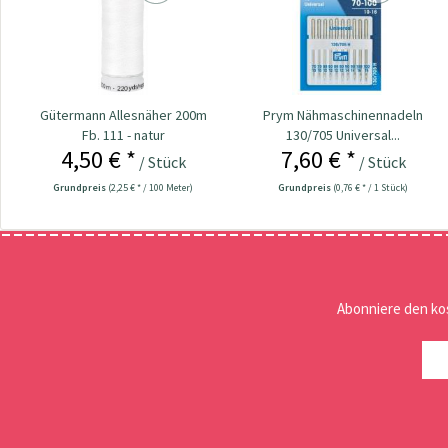
Gütermann Allesnäher 200m
Prym Nähmaschinennadeln
Fb. 111 - natur
130/705 Universal...
4,50 € *
7,60 € *
/ Stück
/ Stück
Grundpreis
(2,25 € * / 100 Meter)
Grundpreis
(0,76 € * / 1 Stück)
Abonniere den ko