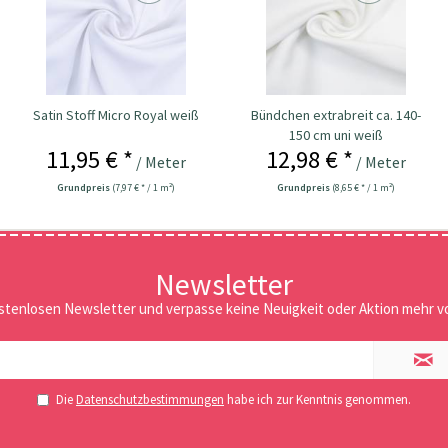
Satin Stoff Micro Royal weiß
Bündchen extrabreit ca. 140-
150 cm uni weiß
11,95 € *
12,98 € *
/ Meter
/ Meter
Grundpreis
(7,97 € * / 1 m²)
Grundpreis
(8,65 € * / 1 m²)
Newsletter
stenlosen Newsletter und verpasse keine Neuigkeit oder Aktion mehr vo
Die
Datenschutzbestimmungen
habe ich zur Kenntnis genommen.