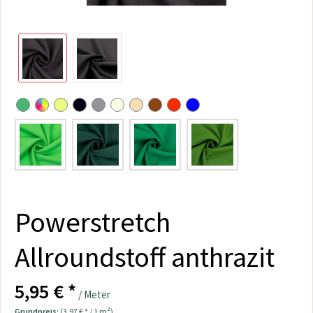
Powerstretch
Allroundstoff anthrazit
5,95 € *
/ Meter
Grundpreis:
(3,97 € * / 1 m²)