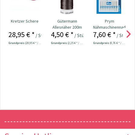
Kretzer Schere
Gütermann
Prym
Allesnäher 200m
Nähmaschinennadeln
28,95 € *
4,50 € *
7,60 € *
Fb. 769 - braun
130/705
/ Stück
/ Stück
/ Stück
Universal...
Grundpreis
(28,95 € * / 1 Stück)
Grundpreis
(2,25 € * / 100 Meter)
Grundpreis
(0,76 € * / 1 Stück)
Newsletter