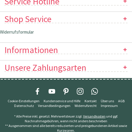
Service Hotline
Shop Service
Widerrufsformular
Informationen
Unsere Zahlungsarten
Cookie-Einstellungen
Kundenservice und Hilfe
Kontakt
Über uns
AGB
Datenschutz
Versandbedingungen
Widerrufsrecht
Impressum
* Alle Preise inkl. gesetzl. Mehrwertsteuer zzgl.
Versandkosten
und ggf.
Nachnahmegebühren, wenn nicht anders beschrieben
** Ausgenommen sind alle bereits reduzierten und preisgebundenen Artikel sowie
Kurzwaren.