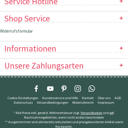
Service Hotline
Shop Service
Widerrufsformular
Informationen
Unsere Zahlungsarten
Cookie-Einstellungen
Kundenservice und Hilfe
Kontakt
Über uns
AGB
Datenschutz
Versandbedingungen
Widerrufsrecht
Impressum
* Alle Preise inkl. gesetzl. Mehrwertsteuer zzgl.
Versandkosten
und ggf.
Nachnahmegebühren, wenn nicht anders beschrieben
** Ausgenommen sind alle bereits reduzierten und preisgebundenen Artikel sowie
Kurzwaren.