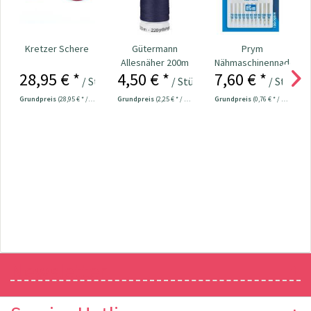
Kretzer Schere
Gütermann
Prym
Allesnäher 200m
Nähmaschinennadeln
28,95 € *
4,50 € *
7,60 € *
Fb. 711 - marine
130/705
/ Stück
/ Stück
/ Stück
Universal...
Grundpreis
(28,95 € * / 1 Stück)
Grundpreis
(2,25 € * / 100 Meter)
Grundpreis
(0,76 € * / 1 Stück)
Newsletter