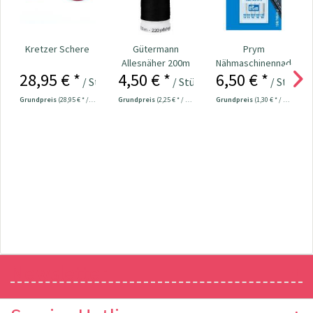
Kretzer Schere
Gütermann
Prym
Allesnäher 200m
Nähmaschinennadeln
28,95 € *
4,50 € *
6,50 € *
Fb. 000 - schwarz
130/705 Jeans 90-
/ Stück
/ Stück
/ Stück
110...
Grundpreis
(28,95 € * / 1 Stück)
Grundpreis
(2,25 € * / 100 Meter)
Grundpreis
(1,30 € * / 1 Stück)
Newsletter