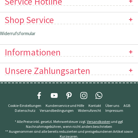
Service Hotline
Shop Service
Widerrufsformular
Informationen
Unsere Zahlungsarten
Cookie-Einstellungen
Kundenservice und Hilfe
Kontakt
Über uns
AGB
Datenschutz
Versandbedingungen
Widerrufsrecht
Impressum
* Alle Preise inkl. gesetzl. Mehrwertsteuer zzgl.
Versandkosten
und ggf.
Nachnahmegebühren, wenn nicht anders beschrieben
** Ausgenommen sind alle bereits reduzierten und preisgebundenen Artikel sowie
Kurzwaren.