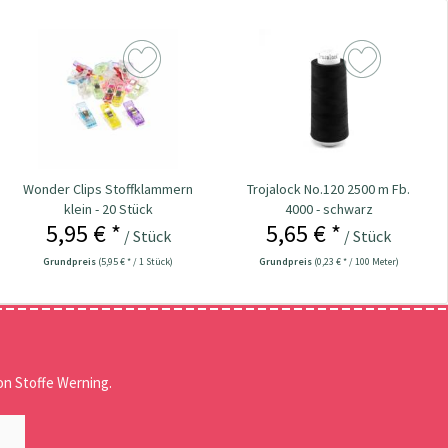
Wonder Clips Stoffklammern
Trojalock No.120 2500 m Fb.
klein - 20 Stück
4000 - schwarz
5,95 € *
5,65 € *
/ Stück
/ Stück
Grundpreis
(5,95 € * / 1 Stück)
Grundpreis
(0,23 € * / 100 Meter)
n Stoffe Werning.