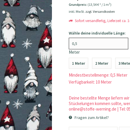
Grundpreis:
(13,54 € * / 1 m²)
inkl. MwSt.
zzgl. Versandkosten
Sofort versandfertig, Lieferzeit ca. 
Wähle deine individuelle Länge:
Meter
1 Meter
2 Meter
3 Mete
Mindestbestellmenge: 0,5 Meter
Verfügbarkeit: 10 Meter
Deine bestellte Menge liefern wir 
Stückelungen kommen sollte, werd
online@stoffe-werning.de | Tel: 0
Fragen zum Artikel?