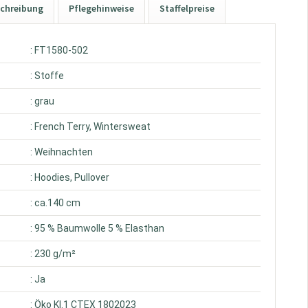
chreibung
Pflegehinweise
Staffelpreise
: FT1580-502
: Stoffe
: grau
: French Terry, Wintersweat
: Weihnachten
: Hoodies, Pullover
: ca.140 cm
: 95 % Baumwolle 5 % Elasthan
: 230 g/m²
: Ja
: Öko Kl.1 CTEX 1802023