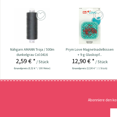
Nähgarn AMANN Troja / 500m
Prym Love Magnetnadelkissen
dunkelgrau Col.0416
+ 9 g Glaskopf...
2,59 € *
12,90 € *
/ Stück
/ Stück
Grundpreis
(0,52 € * / 100 Meter)
Grundpreis
(12,90 € * / 1 Stück)
Abonniere den ko