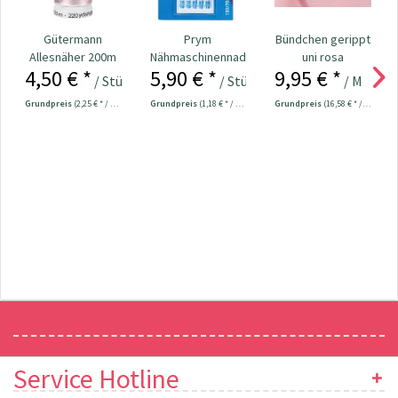
Gütermann
Prym
Bündchen gerippt
Allesnäher 200m
Nähmaschinennadeln
uni rosa
4,50 € *
5,90 € *
9,95 € *
Fb. 372 - hellrosa
130/705 Jersey
/ Stück
/ Stück
/ Meter
70-90...
Grundpreis
(2,25 € * / 100 Meter)
Grundpreis
(1,18 € * / 1 Stück)
Grundpreis
(16,58 € * / 1 m²)
Newsletter
Service Hotline