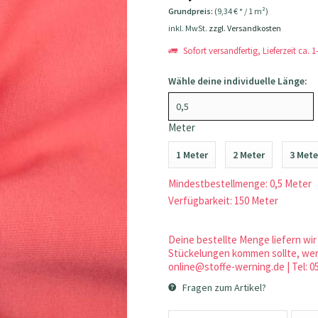
Grundpreis:
(9,34 € * / 1 m²)
inkl. MwSt.
zzgl. Versandkosten
Sofort versandfertig, Lieferzeit ca. 
Wähle deine individuelle Länge:
Meter
1 Meter
2 Meter
3 Mete
Mindestbestellmenge: 0,5 Meter
Verfügbarkeit: 150 Meter
Deine bestellte Menge liefern wir 
Stückelungen kommen sollte, werd
online@stoffe-werning.de | Tel: 0
Fragen zum Artikel?