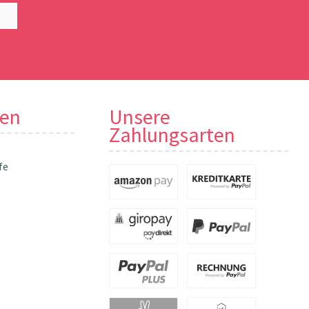
nen
Unsere
Zahlungsarten
fe