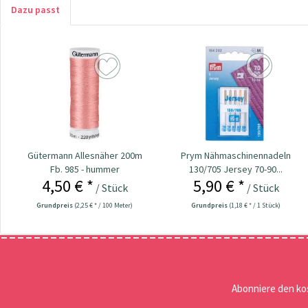
Dazu passt
Gütermann Allesnäher 200m
Prym Nähmaschinennadeln
Fb. 985 - hummer
130/705 Jersey 70-90...
4,50 € *
5,90 € *
/ Stück
/ Stück
Grundpreis
(2,25 € * / 100 Meter)
Grundpreis
(1,18 € * / 1 Stück)
Abonniere den ko