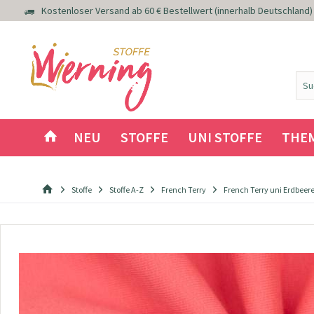
Kostenloser Versand ab 60 € Bestellwert (innerhalb Deutschland)
NEU
STOFFE
UNI STOFFE
THE
Stoffe
Stoffe A-Z
French Terry
French Terry uni Erdbeere