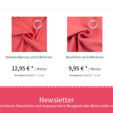
Baumwolljersey uni Erdbeereis
Bündchen uni Erdbeereis
12,95 € *
9,95 € *
/ Meter
/ Meter
Grundpreis
(8,63 € * / 1 m²)
Grundpreis
(14,21 € * / 1 m²)
Newsletter
stenlosen Newsletter und verpasse keine Neuigkeit oder Aktion mehr vo