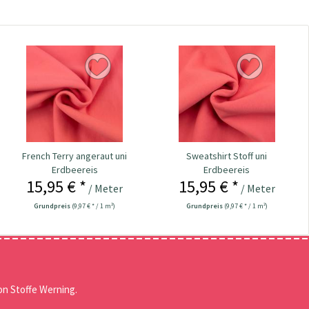
French Terry angeraut uni
Sweatshirt Stoff uni
Erdbeereis
Erdbeereis
15,95 € *
15,95 € *
/ Meter
/ Meter
Grundpreis
(9,97 € * / 1 m²)
Grundpreis
(9,97 € * / 1 m²)
n Stoffe Werning.