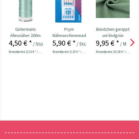
Gütermann
Prym
Bündchen gerippt
Allesnäher 200m
Nähmaschinennadeln
uni lindgrün
4,50 € *
5,90 € *
9,95 € *
Fb. 929 - mint
130/705 Jersey
/ Stück
/ Stück
/ Meter
70-90...
Grundpreis
(2,25 € * / 100 Meter)
Grundpreis
(1,18 € * / 1 Stück)
Grundpreis
(16,58 € * / 1 m²)
Newsletter