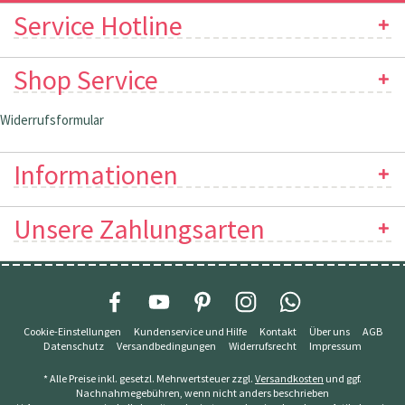
Service Hotline
Shop Service
Widerrufsformular
Informationen
Unsere Zahlungsarten
Cookie-Einstellungen
Kundenservice und Hilfe
Kontakt
Über uns
AGB
Datenschutz
Versandbedingungen
Widerrufsrecht
Impressum
* Alle Preise inkl. gesetzl. Mehrwertsteuer zzgl.
Versandkosten
und ggf.
Nachnahmegebühren, wenn nicht anders beschrieben