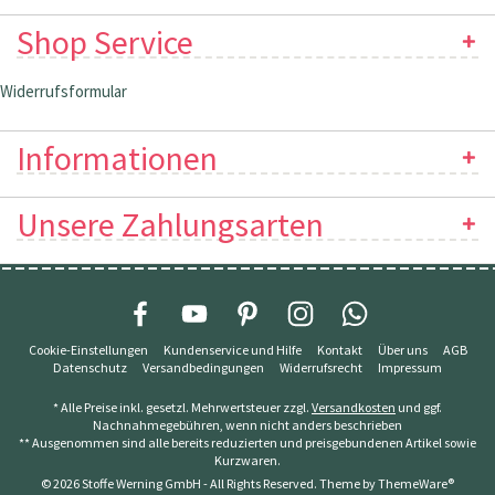
Shop Service
Widerrufsformular
Informationen
Unsere Zahlungsarten
Cookie-Einstellungen
Kundenservice und Hilfe
Kontakt
Über uns
AGB
Datenschutz
Versandbedingungen
Widerrufsrecht
Impressum
* Alle Preise inkl. gesetzl. Mehrwertsteuer zzgl.
Versandkosten
und ggf.
Nachnahmegebühren, wenn nicht anders beschrieben
** Ausgenommen sind alle bereits reduzierten und preisgebundenen Artikel sowie
Kurzwaren.
© 2026 Stoffe Werning GmbH - All Rights Reserved. Theme by
ThemeWare®