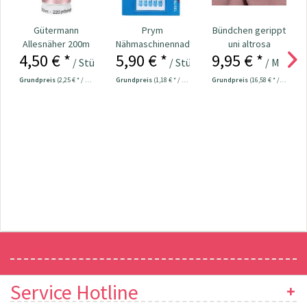
Gütermann
Prym
Bündchen gerippt
Allesnäher 200m
Nähmaschinennadeln
uni altrosa
4,50 € *
5,90 € *
9,95 € *
Fb. 662 - altrosa
130/705 Jersey
/ Stück
/ Stück
/ Meter
70-90...
Grundpreis
(2,25 € * / 100 Meter)
Grundpreis
(1,18 € * / 1 Stück)
Grundpreis
(16,58 € * / 1 m²)
Newsletter
Service Hotline