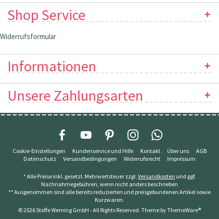
Shop Service
Widerrufsformular
Informationen
Unsere Zahlungsarten
Cookie-Einstellungen
Kundenservice und Hilfe
Kontakt
Über uns
AGB
Datenschutz
Versandbedingungen
Widerrufsrecht
Impressum
* Alle Preise inkl. gesetzl. Mehrwertsteuer zzgl.
Versandkosten
und ggf.
Nachnahmegebühren, wenn nicht anders beschrieben
** Ausgenommen sind alle bereits reduzierten und preisgebundenen Artikel sowie
Kurzwaren.
© 2026 Stoffe Werning GmbH - All Rights Reserved. Theme by
ThemeWare®