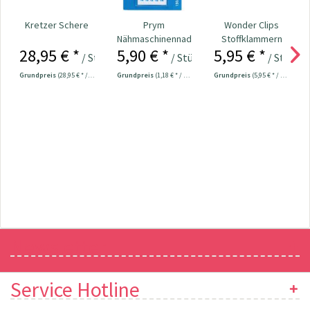
Kretzer Schere
Prym
Wonder Clips
Nähmaschinennadeln
Stoffklammern
28,95 € *
5,90 € *
5,95 € *
130/705 Jersey
klein - 20 Stück
/ Stück
/ Stück
/ Stück
70-90...
Grundpreis
(28,95 € * / 1 Stück)
Grundpreis
(1,18 € * / 1 Stück)
Grundpreis
(5,95 € * / 1 Stück)
Newsletter
Service Hotline