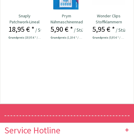
Snaply
Prym
Wonder Clips
Patchwork-Lineal
Nähmaschinennadeln
Stoffklammern
18,95 € *
5,90 € *
5,95 € *
60 x 15 cm
130/705 Jersey
klein - 20 Stück
/ Stück
/ Stück
/ Stück
70-90...
Grundpreis
(18,95 € * / 1 Stück)
Grundpreis
(1,18 € * / 1 Stück)
Grundpreis
(5,95 € * / 1 Stück)
Newsletter
Service Hotline