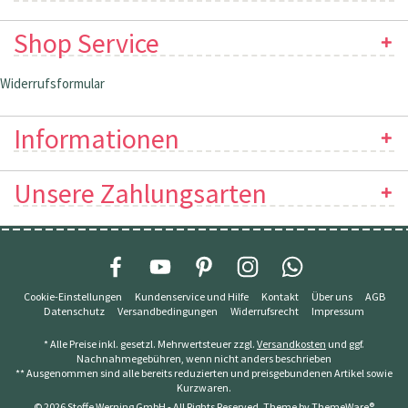
Shop Service
Widerrufsformular
Informationen
Unsere Zahlungsarten
Cookie-Einstellungen
Kundenservice und Hilfe
Kontakt
Über uns
AGB
Datenschutz
Versandbedingungen
Widerrufsrecht
Impressum
* Alle Preise inkl. gesetzl. Mehrwertsteuer zzgl.
Versandkosten
und ggf.
Nachnahmegebühren, wenn nicht anders beschrieben
** Ausgenommen sind alle bereits reduzierten und preisgebundenen Artikel sowie
Kurzwaren.
© 2026 Stoffe Werning GmbH - All Rights Reserved. Theme by
ThemeWare®