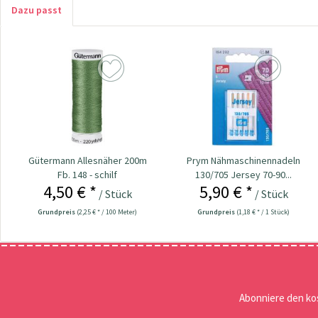
Dazu passt
Gütermann Allesnäher 200m
Prym Nähmaschinennadeln
Fb. 148 - schilf
130/705 Jersey 70-90...
4,50 € *
5,90 € *
/ Stück
/ Stück
Grundpreis
(2,25 € * / 100 Meter)
Grundpreis
(1,18 € * / 1 Stück)
Abonniere den ko