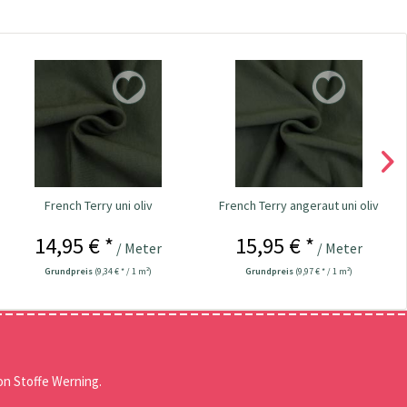
French Terry uni oliv
French Terry angeraut uni oliv
14,95 € *
15,95 € *
/ Meter
/ Meter
Grundpreis
(9,34 € * / 1 m²)
Grundpreis
(9,97 € * / 1 m²)
n Stoffe Werning.