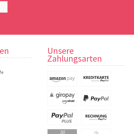
nen
Unsere
Zahlungsarten
fe