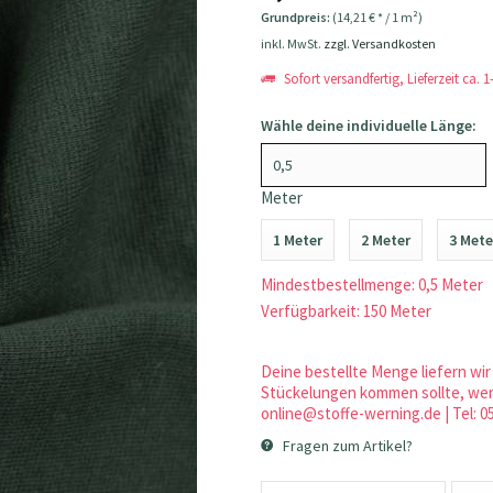
Grundpreis:
(14,21 € * / 1 m²)
inkl. MwSt.
zzgl. Versandkosten
Sofort versandfertig, Lieferzeit ca. 
Wähle deine individuelle Länge:
Meter
1 Meter
2 Meter
3 Mete
Mindestbestellmenge: 0,5 Meter
Verfügbarkeit: 150 Meter
Deine bestellte Menge liefern wir 
Stückelungen kommen sollte, werd
online@stoffe-werning.de | Tel: 0
Fragen zum Artikel?