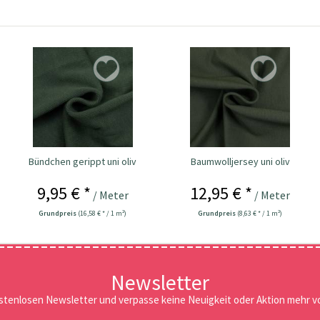
Bündchen gerippt uni oliv
Baumwolljersey uni oliv
9,95 € *
12,95 € *
/ Meter
/ Meter
Grundpreis
(16,58 € * / 1 m²)
Grundpreis
(8,63 € * / 1 m²)
Newsletter
stenlosen Newsletter und verpasse keine Neuigkeit oder Aktion mehr vo