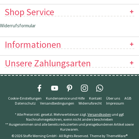
Shop Service
Widerrufsformular
Informationen
Unsere Zahlungsarten
Cookie-Einstellungen
Kundenservice und Hilfe
Kontakt
Über uns
AGB
Datenschutz
Versandbedingungen
Widerrufsrecht
Impressum
* Alle Preise inkl. gesetzl. Mehrwertsteuer zzgl.
Versandkosten
und ggf.
Nachnahmegebühren, wenn nicht anders beschrieben
** Ausgenommen sind alle bereits reduzierten und preisgebundenen Artikel sowie
Kurzwaren.
© 2026 Stoffe Werning GmbH - All Rights Reserved. Theme by
ThemeWare®