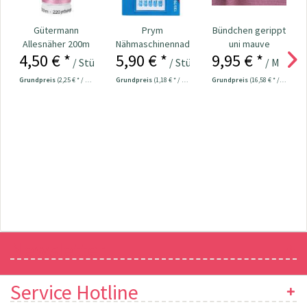
Gütermann
Prym
Bündchen gerippt
Allesnäher 200m
Nähmaschinennadeln
uni mauve
4,50 € *
5,90 € *
9,95 € *
Fb. 211 - lachs
130/705 Jersey
/ Stück
/ Stück
/ Meter
70-90...
Grundpreis
(2,25 € * / 100 Meter)
Grundpreis
(1,18 € * / 1 Stück)
Grundpreis
(16,58 € * / 1 m²)
Newsletter
Service Hotline