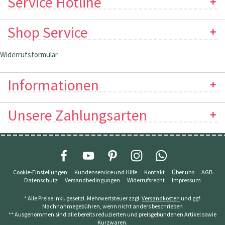
Service Hotline
Shop Service
Widerrufsformular
Informationen
Unsere Zahlungsarten
Cookie-Einstellungen
Kundenservice und Hilfe
Kontakt
Über uns
AGB
Datenschutz
Versandbedingungen
Widerrufsrecht
Impressum
* Alle Preise inkl. gesetzl. Mehrwertsteuer zzgl.
Versandkosten
und ggf.
Nachnahmegebühren, wenn nicht anders beschrieben
** Ausgenommen sind alle bereits reduzierten und preisgebundenen Artikel sowie
Kurzwaren.