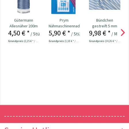
Gütermann
Prym
Bündchen
Allesnäher 200m
Nähmaschinennadeln
gestreift 5 mm
4,50 € *
5,90 € *
9,98 € *
Fb. 435 -
130/705 Jersey
hellblau / weiß
/ Stück
/ Stück
/ Meter
jeansblau
70-90...
Grundpreis
(2,25 € * / 100 Meter)
Grundpreis
(1,18 € * / 1 Stück)
Grundpreis
(14,26 € * / 1 m²)
Newsletter