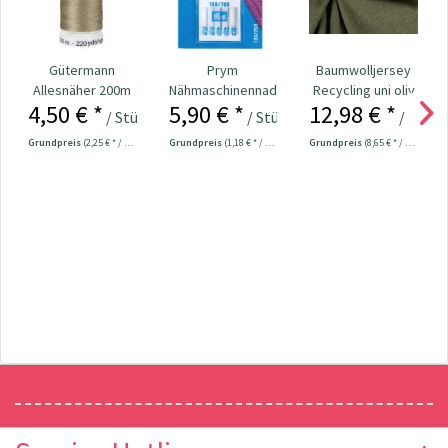
Gütermann
Prym
Baumwolljersey
Allesnäher 200m
Nähmaschinennadeln
Recycling uni oliv
4,50 € *
5,90 € *
12,98 € *
Fb. 824 - olivgrün
130/705 Jersey
/ Stück
/ Stück
/ Mete
70-90...
Grundpreis
(2,25 € * / 100 Meter)
Grundpreis
(1,18 € * / 1 Stück)
Grundpreis
(8,65 € * / 1 m²)
Newsletter