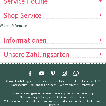
Service Hotline
Shop Service
Widerrufsformular
Informationen
Unsere Zahlungsarten
Cookie-Einstellungen
Kundenservice und Hilfe
Kontakt
Über uns
AGB
Datenschutz
Versandbedingungen
Widerrufsrecht
Impressum
* Alle Preise inkl. gesetzl. Mehrwertsteuer zzgl.
Versandkosten
und ggf.
Nachnahmegebühren, wenn nicht anders beschrieben
** Ausgenommen sind alle bereits reduzierten und preisgebundenen Artikel sowie
Kurzwaren.