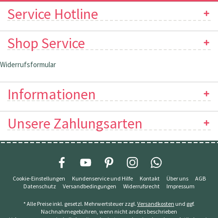
Service Hotline
Shop Service
Widerrufsformular
Informationen
Unsere Zahlungsarten
Cookie-Einstellungen
Kundenservice und Hilfe
Kontakt
Über uns
AGB
Datenschutz
Versandbedingungen
Widerrufsrecht
Impressum
* Alle Preise inkl. gesetzl. Mehrwertsteuer zzgl.
Versandkosten
und ggf.
Nachnahmegebühren, wenn nicht anders beschrieben