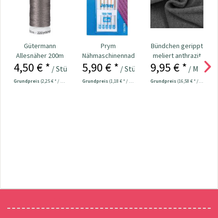
Gütermann
Prym
Bündchen gerippt
Allesnäher 200m
Nähmaschinennadeln
meliert anthrazit
4,50 € *
5,90 € *
9,95 € *
Fb. 702 - dkl. grau
130/705 Jersey
/ Stück
/ Stück
/ Meter
70-90...
Grundpreis
(2,25 € * / 100 Meter)
Grundpreis
(1,18 € * / 1 Stück)
Grundpreis
(16,58 € * / 1 m²)
Newsletter