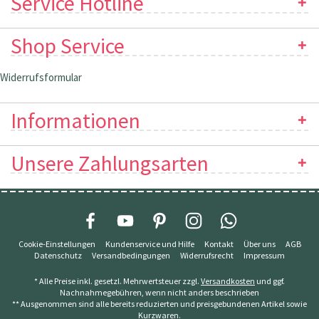
Service Hotline
Shop Service
Widerrufsformular
Informationen
Unsere Zahlungsarten
Cookie-Einstellungen
Kundenservice und Hilfe
Kontakt
Über uns
AGB
Datenschutz
Versandbedingungen
Widerrufsrecht
Impressum
* Alle Preise inkl. gesetzl. Mehrwertsteuer zzgl.
Versandkosten
und ggf.
Nachnahmegebühren, wenn nicht anders beschrieben
** Ausgenommen sind alle bereits reduzierten und preisgebundenen Artikel sowie
Kurzwaren.