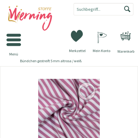
Merkzettel
Mein Konto
Warenkorb
Menü
Bündchen gestreift 5 mm altrosa / weiß