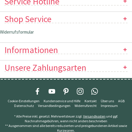
Service Hotline
Shop Service
Widerrufsformular
Informationen
Unsere Zahlungsarten
Cookie-Einstellungen
Kundenservice und Hilfe
Kontakt
Über uns
AGB
Datenschutz
Versandbedingungen
Widerrufsrecht
Impressum
* Alle Preise inkl. gesetzl. Mehrwertsteuer zzgl.
Versandkosten
und ggf.
Nachnahmegebühren, wenn nicht anders beschrieben
** Ausgenommen sind alle bereits reduzierten und preisgebundenen Artikel sowie
Kurzwaren.