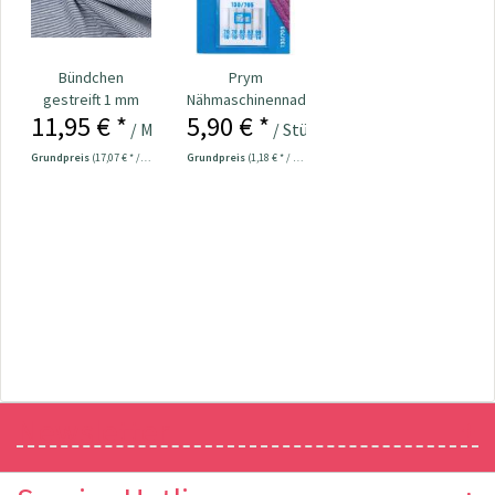
Bündchen
Prym
gestreift 1 mm
Nähmaschinennadeln
11,95 € *
5,90 € *
grau / hellgrau
130/705 Jersey
/ Meter
/ Stück
70-90...
Grundpreis
(17,07 € * / 1 m²)
Grundpreis
(1,18 € * / 1 Stück)
Newsletter