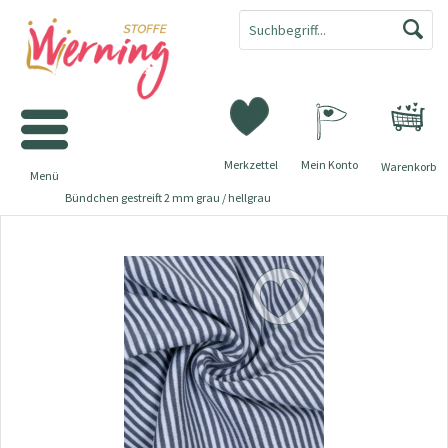
Merkzettel
Mein Konto
Warenkorb
Menü
Bündchen gestreift 2 mm grau / hellgrau