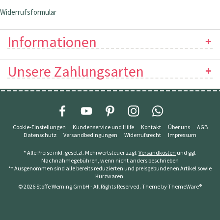
Widerrufsformular
Informationen
Unsere Zahlungsarten
Cookie-Einstellungen
Kundenservice und Hilfe
Kontakt
Über uns
AGB
Datenschutz
Versandbedingungen
Widerrufsrecht
Impressum
* Alle Preise inkl. gesetzl. Mehrwertsteuer zzgl.
Versandkosten
und ggf.
Nachnahmegebühren, wenn nicht anders beschrieben
** Ausgenommen sind alle bereits reduzierten und preisgebundenen Artikel sowie
Kurzwaren.
© 2026 Stoffe Werning GmbH - All Rights Reserved. Theme by
ThemeWare®