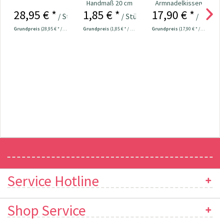
Handmaß 20 cm
Armnadelkissen
28,95 € *
1,85 € *
17,90 € *
Nr. 705560
magnetisch Nr.
/ Stück
/ Stück
/ Stück
610283
Grundpreis
(28,95 € * / 1 Stück)
Grundpreis
(1,85 € * / 1 Stück)
Grundpreis
(17,90 € * / 1 Stück)
Newsletter
Service Hotline
Shop Service