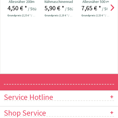
Allesnäher 200m
Nähmaschinennadeln
Allesnäher 500 m
4,50 € *
5,90 € *
7,65 € *
Fb. 800 - weiß
130/705 Jersey
Fb. 0800 - weiß
/ Stück
/ Stück
/ Stück
70-90...
Grundpreis
(2,25 € * / 100 Meter)
Grundpreis
(1,18 € * / 1 Stück)
Grundpreis
(1,53 € * / 100 Meter)
Newsletter
Service Hotline
Shop Service