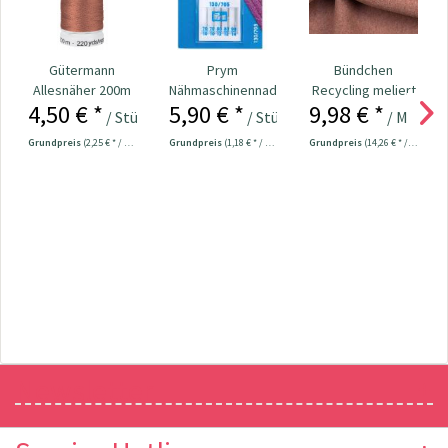
Gütermann
Prym
Bündchen
Allesnäher 200m
Nähmaschinennadeln
Recycling meliert
4,50 € *
5,90 € *
9,98 € *
Fb. 847 -
130/705 Jersey
rosenholz
/ Stück
/ Stück
/ Meter
terrakotta
70-90...
Grundpreis
(2,25 € * / 100 Meter)
Grundpreis
(1,18 € * / 1 Stück)
Grundpreis
(14,26 € * / 1 m²)
Newsletter