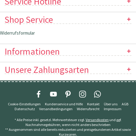
Service Hotline
Shop Service
Widerrufsformular
Informationen
Unsere Zahlungsarten
Cookie-Einstellungen
Kundenservice und Hilfe
Kontakt
Über uns
AGB
Datenschutz
Versandbedingungen
Widerrufsrecht
Impressum
* Alle Preise inkl. gesetzl. Mehrwertsteuer zzgl.
Versandkosten
und ggf.
Nachnahmegebühren, wenn nicht anders beschrieben
** Ausgenommen sind alle bereits reduzierten und preisgebundenen Artikel sowie
Kurzwaren.