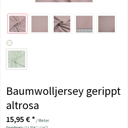
Baumwolljersey gerippt
altrosa
15,95 € *
/ Meter
Grundpreis:
(11,00 € * / 1 m²)