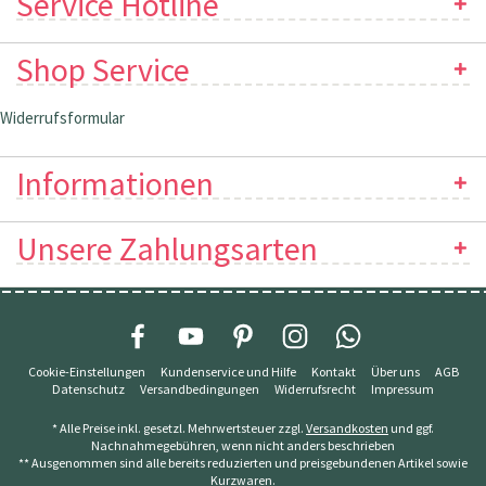
Service Hotline
Shop Service
Widerrufsformular
Informationen
Unsere Zahlungsarten
Cookie-Einstellungen
Kundenservice und Hilfe
Kontakt
Über uns
AGB
Datenschutz
Versandbedingungen
Widerrufsrecht
Impressum
* Alle Preise inkl. gesetzl. Mehrwertsteuer zzgl.
Versandkosten
und ggf.
Nachnahmegebühren, wenn nicht anders beschrieben
** Ausgenommen sind alle bereits reduzierten und preisgebundenen Artikel sowie
Kurzwaren.