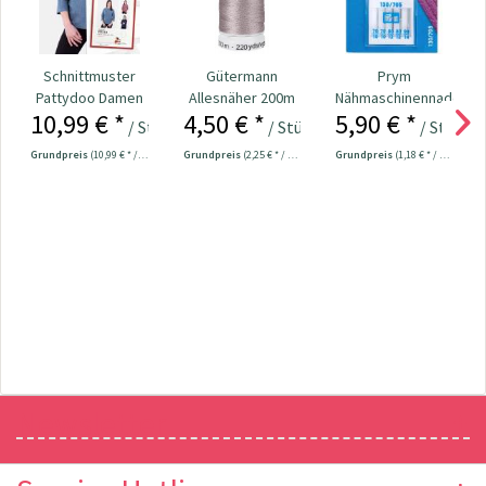
Schnittmuster
Gütermann
Prym
Pattydoo Damen
Allesnäher 200m
Nähmaschinennadeln
10,99 € *
4,50 € *
5,90 € *
Turtleneck-Shirt...
Fb. 125 - altrosa
130/705 Jersey
/ Stück
/ Stück
/ Stück
70-90...
Grundpreis
(10,99 € * / 1 Stück)
Grundpreis
(2,25 € * / 100 Meter)
Grundpreis
(1,18 € * / 1 Stück)
Newsletter