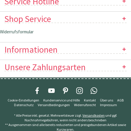
Service Hotline
Shop Service
Widerrufsformular
Informationen
Unsere Zahlungsarten
Cookie-Einstellungen
Kundenservice und Hilfe
Kontakt
Über uns
AGB
Datenschutz
Versandbedingungen
Widerrufsrecht
Impressum
* Alle Preise inkl. gesetzl. Mehrwertsteuer zzgl.
Versandkosten
und ggf.
Nachnahmegebühren, wenn nicht anders beschrieben
** Ausgenommen sind alle bereits reduzierten und preisgebundenen Artikel sowie
Kurzwaren.