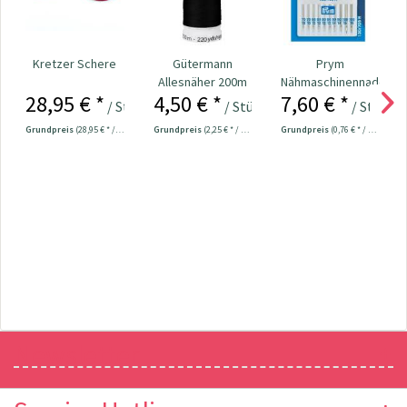
Kretzer Schere
Gütermann
Prym
Allesnäher 200m
Nähmaschinennadeln
28,95 € *
4,50 € *
7,60 € *
Fb. 000 - schwarz
130/705
/ Stück
/ Stück
/ Stück
Universal...
Grundpreis
(28,95 € * / 1 Stück)
Grundpreis
(2,25 € * / 100 Meter)
Grundpreis
(0,76 € * / 1 Stück)
Newsletter