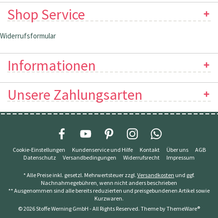
Shop Service
Widerrufsformular
Informationen
Unsere Zahlungsarten
Cookie-Einstellungen
Kundenservice und Hilfe
Kontakt
Über uns
AGB
Datenschutz
Versandbedingungen
Widerrufsrecht
Impressum
* Alle Preise inkl. gesetzl. Mehrwertsteuer zzgl.
Versandkosten
und ggf.
Nachnahmegebühren, wenn nicht anders beschrieben
** Ausgenommen sind alle bereits reduzierten und preisgebundenen Artikel sowie
Kurzwaren.
© 2026 Stoffe Werning GmbH - All Rights Reserved. Theme by
ThemeWare®