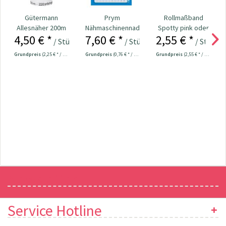
Gütermann
Prym
Rollmaßband
Allesnäher 200m
Nähmaschinennadeln
Spotty pink oder
4,50 € *
7,60 € *
2,55 € *
Fb. 001 - natur
130/705
grau Nr. 109708
/ Stück
/ Stück
/ Stück
Universal...
Grundpreis
(2,25 € * / 100 Meter)
Grundpreis
(0,76 € * / 1 Stück)
Grundpreis
(2,55 € * / 1 Stück)
Newsletter
Service Hotline