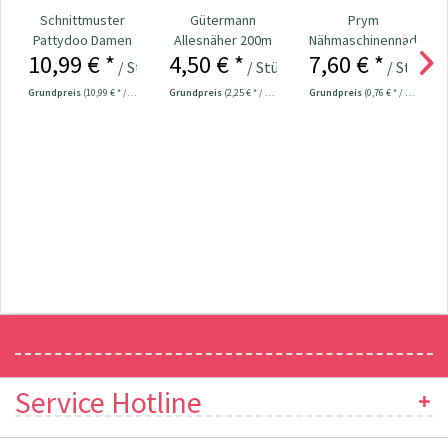
Schnittmuster
Gütermann
Prym
Pattydoo Damen
Allesnäher 200m
Nähmaschinennadeln
10,99 € *
4,50 € *
7,60 € *
Softshelljacke...
Fb. 889 - dkl. rosa
130/705
/ Stück
/ Stück
/ Stück
Universal...
Grundpreis
(10,99 € * / 1 Stück)
Grundpreis
(2,25 € * / 100 Meter)
Grundpreis
(0,76 € * / 1 Stück)
Newsletter
Service Hotline