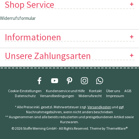
Shop Service
Widerrufsformular
Informationen
Unsere Zahlungsarten
Cookie-Einstellungen
Kundenservice und Hilfe
Kontakt
Über uns
AGB
Datenschutz
Versandbedingungen
Widerrufsrecht
Impressum
* Alle Preise inkl. gesetzl. Mehrwertsteuer zzgl.
Versandkosten
und ggf.
Nachnahmegebühren, wenn nicht anders beschrieben
** Ausgenommen sind alle bereits reduzierten und preisgebundenen Artikel sowie
Kurzwaren.
© 2026 Stoffe Werning GmbH - All Rights Reserved. Theme by
ThemeWare®