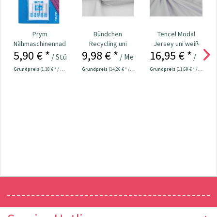
Prym
Bündchen
Tencel Modal
Nähmaschinennadeln
Recycling uni
Jersey uni weiß
5,90 € *
9,98 € *
16,95 € *
130/705 Jersey
weiß
/ Stück
/ Meter
/ Mete
70-90...
Grundpreis
(1,18 € * / 1 Stück)
Grundpreis
(14,26 € * / 1 m²)
Grundpreis
(11,69 € * / 1 m²)
Newsletter