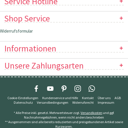
Service Hotline
Shop Service
Widerrufsformular
Informationen
Unsere Zahlungsarten
Cookie-Einstellungen
Kundenservice und Hilfe
Kontakt
Über uns
AGB
Datenschutz
Versandbedingungen
Widerrufsrecht
Impressum
* Alle Preise inkl. gesetzl. Mehrwertsteuer zzgl.
Versandkosten
und ggf.
Nachnahmegebühren, wenn nicht anders beschrieben
** Ausgenommen sind alle bereits reduzierten und preisgebundenen Artikel sowie
Kurzwaren.