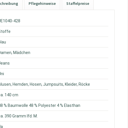
chreibung
Pflegehinweise
Staffelpreise
 JE1040-428
 Stoffe
blau
 Damen, Mädchen
 Jeans
Uni
 Blusen, Hemden, Hosen, Jumpsuits, Kleider, Röcke
 ca. 140 cm
 48 % Baumwolle 48 % Polyester 4 % Elasthan
 ca. 390 Gramm lfd. M.
Ja