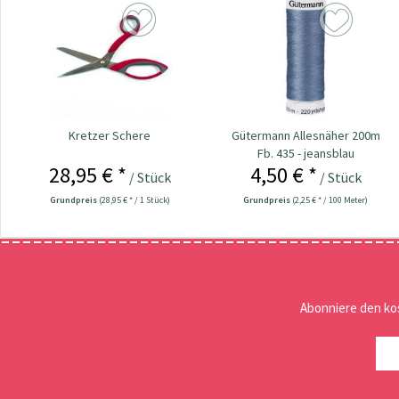
Kretzer Schere
Gütermann Allesnäher 200m
Fb. 435 - jeansblau
28,95 € *
4,50 € *
/ Stück
/ Stück
Grundpreis
(28,95 € * / 1 Stück)
Grundpreis
(2,25 € * / 100 Meter)
Abonniere den ko