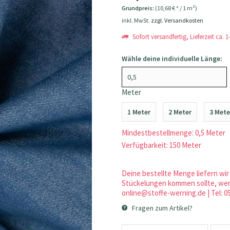
Grundpreis:
(10,68 € * / 1 m²)
inkl. MwSt.
zzgl. Versandkosten
Sofort versandfertig, Lieferzeit ca. 
Wähle deine individuelle Länge:
Meter
1 Meter
2 Meter
3 Mete
Mindestbestellmenge: 0,5 Meter
Verfügbarkeit: 150 Meter
Deine bestellte Menge liefern wir 
Stückelungen kommen sollte, werd
online@stoffe-werning.de | Tel: 0
Fragen zum Artikel?