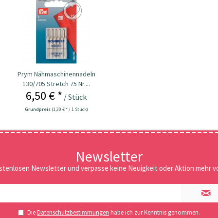
Prym Nähmaschinennadeln
130/705 Stretch 75 Nr....
6,50 € *
/ Stück
Grundpreis
(1,30 € * / 1 Stück)
Newsletter
stenlosen Newsletter und verpasse keine Neuigkeit oder Aktion mehr vo
Die
Datenschutzbestimmungen
habe ich zur Kenntnis genommen.