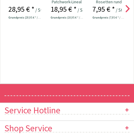
Patchwork-Lineal
Rosetten rund
28,95 € *
18,95 € *
7,95 € *
60 x 15 cm
Kopf bunt
/ Stück
/ Stück
/ Stück
Nr.109534
Grundpreis
(28,95 € * / 1 Stück)
Grundpreis
(18,95 € * / 1 Stück)
Grundpreis
(7,95 € * / 1 Stück)
Newsletter
Service Hotline
Shop Service