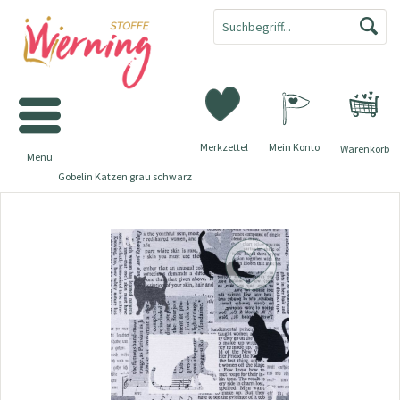
Merkzettel
Mein Konto
Warenkorb
Menü
Gobelin Katzen grau schwarz