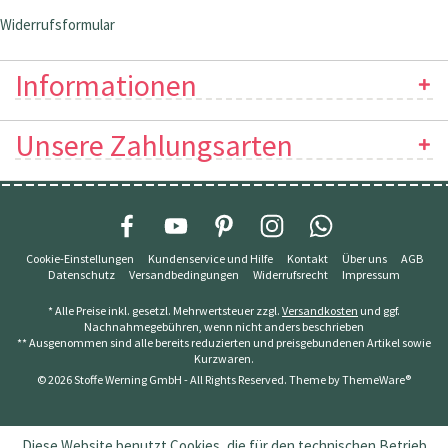
Widerrufsformular
Informationen
Unsere Zahlungsarten
Cookie-Einstellungen
Kundenservice und Hilfe
Kontakt
Über uns
AGB
Datenschutz
Versandbedingungen
Widerrufsrecht
Impressum
* Alle Preise inkl. gesetzl. Mehrwertsteuer zzgl.
Versandkosten
und ggf.
Nachnahmegebühren, wenn nicht anders beschrieben
** Ausgenommen sind alle bereits reduzierten und preisgebundenen Artikel sowie
Kurzwaren.
© 2026 Stoffe Werning GmbH - All Rights Reserved. Theme by
ThemeWare®
Diese Website benutzt Cookies, die für den technischen Betrieb