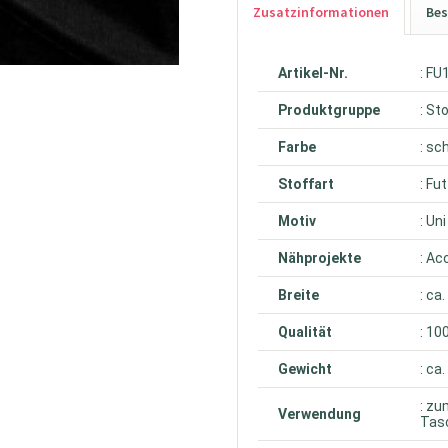
Zusatzinformationen
Bes
Artikel-Nr.
: FU
Produktgruppe
: St
Farbe
: sc
Stoffart
: Fu
Motiv
: Uni
Nähprojekte
: Ac
Breite
: ca
Qualität
: 10
Gewicht
: ca
: zu
Verwendung
Tas