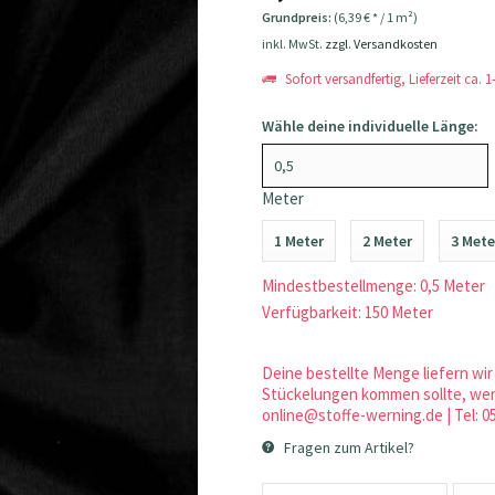
Grundpreis:
(6,39 € * / 1 m²)
inkl. MwSt.
zzgl. Versandkosten
Sofort versandfertig, Lieferzeit ca. 
Wähle deine individuelle Länge:
Meter
1 Meter
2 Meter
3 Mete
Mindestbestellmenge: 0,5 Meter
Verfügbarkeit: 150 Meter
Deine bestellte Menge liefern wir 
Stückelungen kommen sollte, werd
online@stoffe-werning.de | Tel: 0
Fragen zum Artikel?