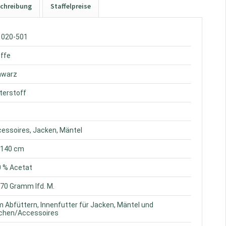
chreibung
Staffelpreise
1020-501
offe
hwarz
tterstoff
cessoires, Jacken, Mäntel
. 140 cm
0 % Acetat
. 70 Gramm lfd. M.
m Abfüttern, Innenfutter für Jacken, Mäntel und
chen/Accessoires