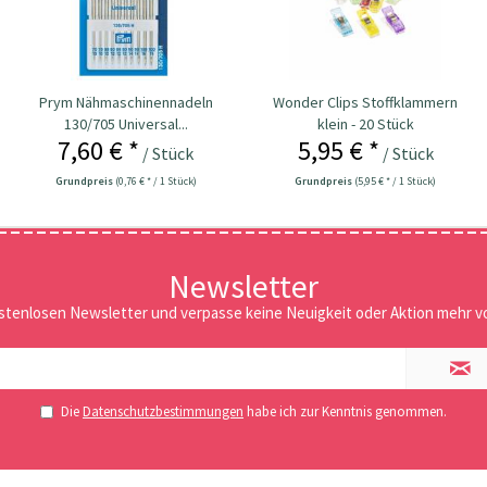
Prym Nähmaschinennadeln
Wonder Clips Stoffklammern
130/705 Universal...
klein - 20 Stück
7,60 € *
5,95 € *
/ Stück
/ Stück
Grundpreis
(0,76 € * / 1 Stück)
Grundpreis
(5,95 € * / 1 Stück)
Newsletter
stenlosen Newsletter und verpasse keine Neuigkeit oder Aktion mehr vo
Die
Datenschutzbestimmungen
habe ich zur Kenntnis genommen.