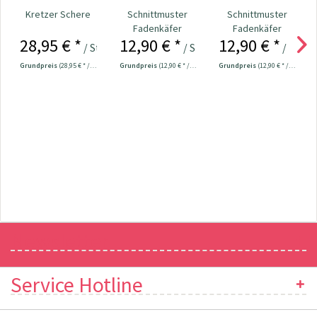
Kretzer Schere
Schnittmuster
Schnittmuster
Fadenkäfer
Fadenkäfer
28,95 € *
12,90 € *
12,90 € *
Bademantel -
Bademantel -
/ Stück
/ Stück
/ Stück
Erwachsene
Kinder
Grundpreis
(28,95 € * / 1 Stück)
Grundpreis
(12,90 € * / 1 Stück)
Grundpreis
(12,90 € * / 1 Stück)
Newsletter
Service Hotline