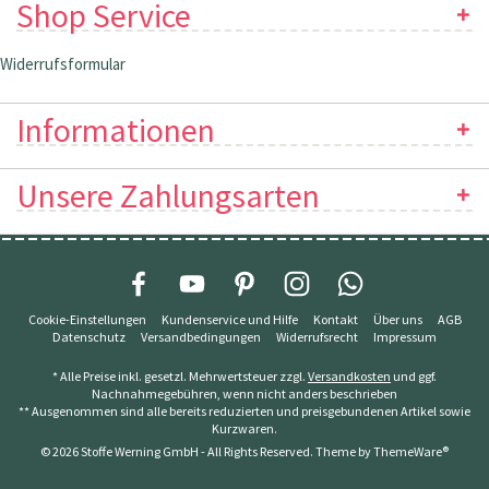
Shop Service
Widerrufsformular
Informationen
Unsere Zahlungsarten
Cookie-Einstellungen
Kundenservice und Hilfe
Kontakt
Über uns
AGB
Datenschutz
Versandbedingungen
Widerrufsrecht
Impressum
* Alle Preise inkl. gesetzl. Mehrwertsteuer zzgl.
Versandkosten
und ggf.
Nachnahmegebühren, wenn nicht anders beschrieben
** Ausgenommen sind alle bereits reduzierten und preisgebundenen Artikel sowie
Kurzwaren.
© 2026 Stoffe Werning GmbH - All Rights Reserved. Theme by
ThemeWare®