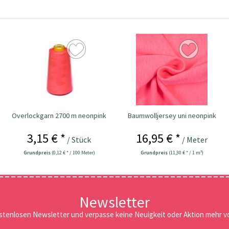
Overlockgarn 2700 m neonpink
Baumwolljersey uni neonpink
3,15 € *
16,95 € *
/ Stück
/ Meter
Grundpreis
(0,12 € * / 100 Meter)
Grundpreis
(11,30 € * / 1 m²)
Newsletter
stenlosen Newsletter und verpasse keine Neuigkeit oder Aktion mehr vo