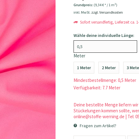
Grundpreis:
(9,34 € * / 1 m²)
inkl. MwSt.
zzgl. Versandkosten
Sofort versandfertig, Lieferzeit ca. 
Wähle deine individuelle Länge:
Meter
1 Meter
2 Meter
3 Mete
Mindestbestellmenge: 0,5 Meter
Verfügbarkeit: 7.7 Meter
Deine bestellte Menge liefern wir 
Stückelungen kommen sollte, werd
online@stoffe-werning.de | Tel: 0
Fragen zum Artikel?