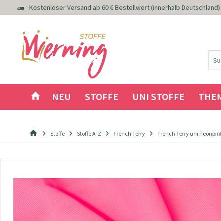
Kostenloser Versand ab 60 € Bestellwert (innerhalb Deutschland)
NEU
STOFFE
UNI STOFFE
THE
Stoffe
Stoffe A-Z
French Terry
French Terry uni neonpin