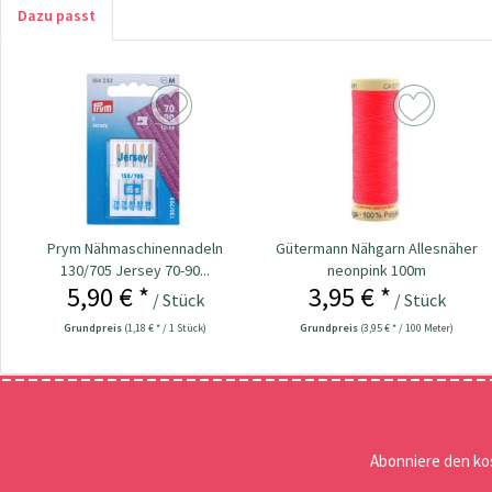
Dazu passt
Prym Nähmaschinennadeln
Gütermann Nähgarn Allesnäher
130/705 Jersey 70-90...
neonpink 100m
5,90 € *
3,95 € *
/ Stück
/ Stück
Grundpreis
(1,18 € * / 1 Stück)
Grundpreis
(3,95 € * / 100 Meter)
Abonniere den ko