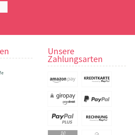
nen
Unsere
Zahlungsarten
fe