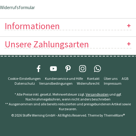
Widerrufsformular
Informationen
Unsere Zahlungsarten
Cookie-Einstellungen
Kundenservice und Hilfe
Kontakt
Über uns
AGB
Datenschutz
Versandbedingungen
Widerrufsrecht
Impressum
* Alle Preise inkl. gesetzl. Mehrwertsteuer zzgl.
Versandkosten
und ggf.
Nachnahmegebühren, wenn nicht anders beschrieben
** Ausgenommen sind alle bereits reduzierten und preisgebundenen Artikel sowie
Kurzwaren.
© 2026 Stoffe Werning GmbH - All Rights Reserved. Theme by
ThemeWare®