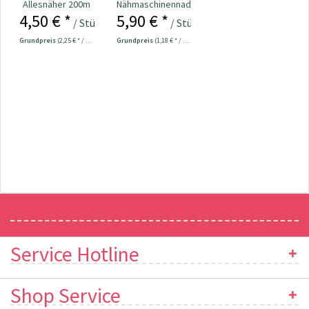
Allesnäher 200m
Nähmaschinennadeln
4,50 € *
5,90 € *
Fb. 001 - natur
130/705 Jersey
/ Stück
/ Stück
70-90...
Grundpreis
(2,25 € * / 100 Meter)
Grundpreis
(1,18 € * / 1 Stück)
Newsletter
Service Hotline
Shop Service