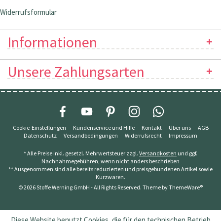
Widerrufsformular
Informationen
Unsere Zahlungsarten
Cookie-Einstellungen
Kundenservice und Hilfe
Kontakt
Über uns
AGB
Datenschutz
Versandbedingungen
Widerrufsrecht
Impressum
* Alle Preise inkl. gesetzl. Mehrwertsteuer zzgl.
Versandkosten
und ggf.
Nachnahmegebühren, wenn nicht anders beschrieben
** Ausgenommen sind alle bereits reduzierten und preisgebundenen Artikel sowie
Kurzwaren.
© 2026 Stoffe Werning GmbH - All Rights Reserved. Theme by
ThemeWare®
Diese Website benutzt Cookies, die für den technischen Betrieb