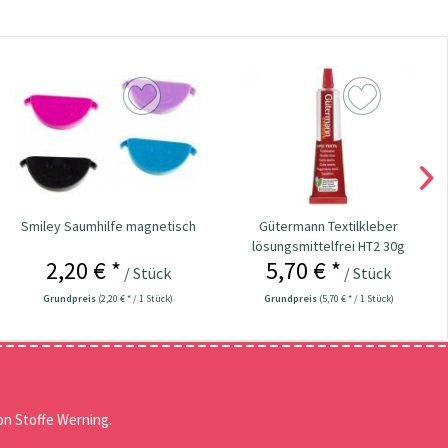
Smiley Saumhilfe magnetisch
Gütermann Textilkleber
lösungsmittelfrei HT2 30g
2,20 € *
5,70 € *
/ Stück
/ Stück
Grundpreis
(2,20 € * / 1 Stück)
Grundpreis
(5,70 € * / 1 Stück)
n Stoffe Werning.