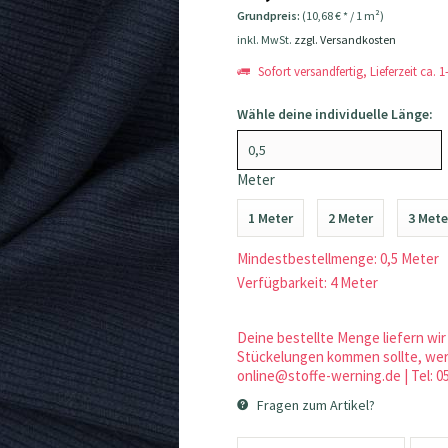
Grundpreis:
(10,68 € * / 1 m²)
inkl. MwSt.
zzgl. Versandkosten
Sofort versandfertig, Lieferzeit ca. 
Wähle deine individuelle Länge:
Meter
1 Meter
2 Meter
3 Mete
Mindestbestellmenge: 0,5 Meter
Verfügbarkeit: 4 Meter
Deine bestellte Menge liefern wir 
Stückelungen kommen sollte, werd
online@stoffe-werning.de | Tel: 0
Fragen zum Artikel?