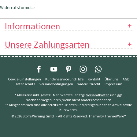
Widerrufsformular
Informationen
Unsere Zahlungsarten
Cookie-Einstellungen
Kundenservice und Hilfe
Kontakt
Über uns
AGB
Datenschutz
Versandbedingungen
Widerrufsrecht
Impressum
* Alle Preise inkl. gesetzl. Mehrwertsteuer zzgl.
Versandkosten
und ggf.
Nachnahmegebühren, wenn nicht anders beschrieben
** Ausgenommen sind alle bereits reduzierten und preisgebundenen Artikel sowie
Kurzwaren.
© 2026 Stoffe Werning GmbH - All Rights Reserved. Theme by
ThemeWare®