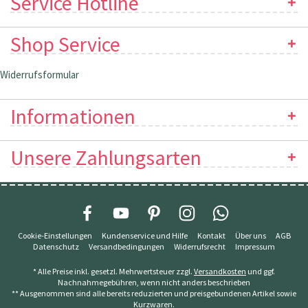
Service Hotline
Shop Service
Widerrufsformular
Informationen
Unsere Zahlungsarten
Cookie-Einstellungen
Kundenservice und Hilfe
Kontakt
Über uns
AGB
Datenschutz
Versandbedingungen
Widerrufsrecht
Impressum
* Alle Preise inkl. gesetzl. Mehrwertsteuer zzgl.
Versandkosten
und ggf.
Nachnahmegebühren, wenn nicht anders beschrieben
** Ausgenommen sind alle bereits reduzierten und preisgebundenen Artikel sowie
Kurzwaren.