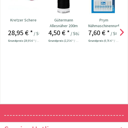
Kretzer Schere
Gütermann
Prym
Allesnäher 200m
Nähmaschinennadeln
28,95 € *
4,50 € *
7,60 € *
Fb. 000 - schwarz
130/705
/ Stück
/ Stück
/ Stück
Universal...
Grundpreis
(28,95 € * / 1 Stück)
Grundpreis
(2,25 € * / 100 Meter)
Grundpreis
(0,76 € * / 1 Stück)
Newsletter