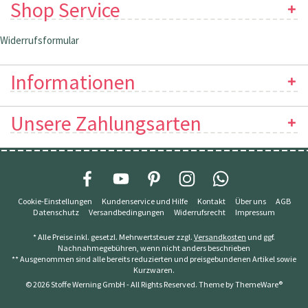
Shop Service
Widerrufsformular
Informationen
Unsere Zahlungsarten
Cookie-Einstellungen
Kundenservice und Hilfe
Kontakt
Über uns
AGB
Datenschutz
Versandbedingungen
Widerrufsrecht
Impressum
* Alle Preise inkl. gesetzl. Mehrwertsteuer zzgl.
Versandkosten
und ggf.
Nachnahmegebühren, wenn nicht anders beschrieben
** Ausgenommen sind alle bereits reduzierten und preisgebundenen Artikel sowie
Kurzwaren.
© 2026 Stoffe Werning GmbH - All Rights Reserved. Theme by
ThemeWare®