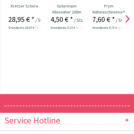
Kretzer Schere
Gütermann
Prym
Allesnäher 200m
Nähmaschinennadeln
28,95 € *
4,50 € *
7,60 € *
Fb. 000 - schwarz
130/705
/ Stück
/ Stück
/ Stück
Universal...
Grundpreis
(28,95 € * / 1 Stück)
Grundpreis
(2,25 € * / 100 Meter)
Grundpreis
(0,76 € * / 1 Stück)
Newsletter
Service Hotline