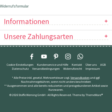
Widerrufsformular
Informationen
Unsere Zahlungsarten
Cookie-Einstellungen
Kundenservice und Hilfe
Kontakt
Über uns
AGB
Datenschutz
Versandbedingungen
Widerrufsrecht
Impressum
* Alle Preise inkl. gesetzl. Mehrwertsteuer zzgl.
Versandkosten
und ggf.
Nachnahmegebühren, wenn nicht anders beschrieben
** Ausgenommen sind alle bereits reduzierten und preisgebundenen Artikel sowie
Kurzwaren.
© 2026 Stoffe Werning GmbH - All Rights Reserved. Theme by
ThemeWare®