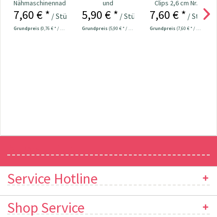
Nähmaschinennadeln
und
Clips 2,6 cm Nr.
7,60 € *
5,90 € *
7,60 € *
130/705
Kantenformer Nr.
610180
/ Stück
/ Stück
/ Stück
Universal...
610192
Grundpreis
(0,76 € * / 1 Stück)
Grundpreis
(5,90 € * / 1 Stück)
Grundpreis
(7,60 € * / 1 Stück)
Newsletter
Service Hotline
Shop Service