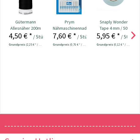
Gütermann
Prym
Snaply Wonder
Allesnäher 200m
Nähmaschinennadeln
Tape 4 mm / 50
4,50 € *
7,60 € *
5,95 € *
Fb. 000 - schwarz
130/705
Meter
/ Stück
/ Stück
/ Stück
Universal...
Grundpreis
(2,25 € * / 100 Meter)
Grundpreis
(0,76 € * / 1 Stück)
Grundpreis
(0,12 € * / 1 Meter)
Newsletter