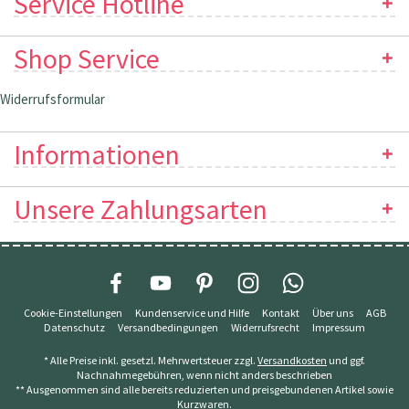
Service Hotline
Shop Service
Widerrufsformular
Informationen
Unsere Zahlungsarten
Cookie-Einstellungen
Kundenservice und Hilfe
Kontakt
Über uns
AGB
Datenschutz
Versandbedingungen
Widerrufsrecht
Impressum
* Alle Preise inkl. gesetzl. Mehrwertsteuer zzgl.
Versandkosten
und ggf.
Nachnahmegebühren, wenn nicht anders beschrieben
** Ausgenommen sind alle bereits reduzierten und preisgebundenen Artikel sowie
Kurzwaren.