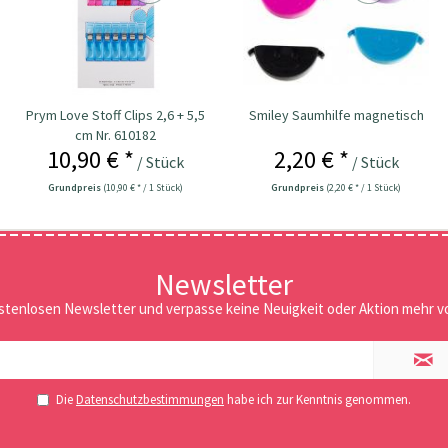
Prym Love Stoff Clips 2,6 + 5,5
Smiley Saumhilfe magnetisch
cm Nr. 610182
10,90 € *
2,20 € *
/ Stück
/ Stück
Grundpreis
(10,90 € * / 1 Stück)
Grundpreis
(2,20 € * / 1 Stück)
Newsletter
stenlosen Newsletter und verpasse keine Neuigkeit oder Aktion mehr vo
Die
Datenschutzbestimmungen
habe ich zur Kenntnis genommen.