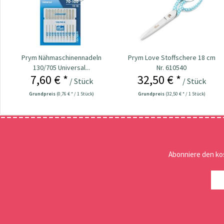
Prym Nähmaschinennadeln
Prym Love Stoffschere 18 cm
130/705 Universal...
Nr. 610540
7,60 € *
32,50 € *
/ Stück
/ Stück
Grundpreis
(0,76 € * / 1 Stück)
Grundpreis
(32,50 € * / 1 Stück)
Abonniere den ko