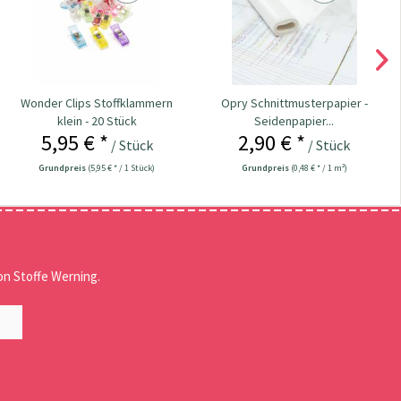
Wonder Clips Stoffklammern
Opry Schnittmusterpapier -
klein - 20 Stück
Seidenpapier...
5,95 € *
2,90 € *
/ Stück
/ Stück
Grundpreis
(5,95 € * / 1 Stück)
Grundpreis
(0,48 € * / 1 m²)
n Stoffe Werning.