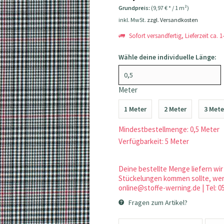
Grundpreis:
(9,97 € * / 1 m²)
inkl. MwSt.
zzgl. Versandkosten
Sofort versandfertig, Lieferzeit ca. 
Wähle deine individuelle Länge:
Meter
1 Meter
2 Meter
3 Mete
Mindestbestellmenge: 0,5 Meter
Verfügbarkeit: 5 Meter
Deine bestellte Menge liefern wir 
Stückelungen kommen sollte, werd
online@stoffe-werning.de | Tel: 0
Fragen zum Artikel?