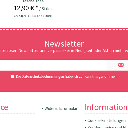
Tasche Thea
12,90 € *
/ Stück
Grundpreis
(12,90 € * / 1 Stück)
Newsletter
stenlosen Newsletter und verpasse keine Neuigkeit oder Aktion mehr vo
Die
Datenschutzbestimmungen
habe ich zur Kenntnis genommen.
ice
Informatio
Widerrufsformular
Cookie-Einstellungen
Kundenservice und Hil