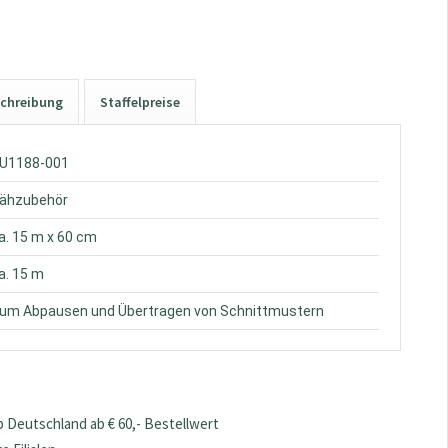
chreibung
Staffelpreise
ZU1188-001
Nähzubehör
ca. 15 m x 60 cm
ca. 15 m
Zum Abpausen und Übertragen von Schnittmustern
 Deutschland ab € 60,- Bestellwert