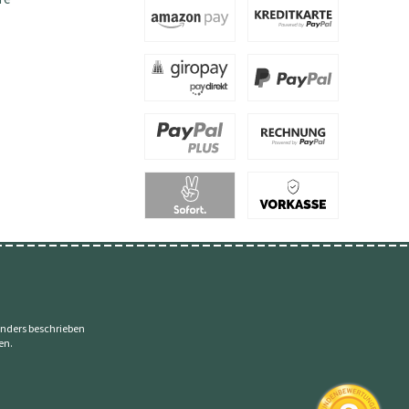
nders beschrieben
en.