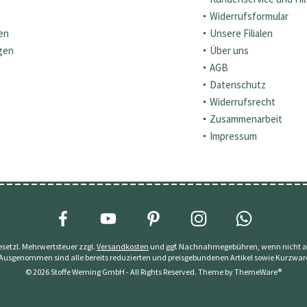
Widerrufsformular
en
Unsere Filialen
gen
Über uns
AGB
Datenschutz
Widerrufsrecht
Zusammenarbeit
Impressum
 gesetzl. Mehrwertsteuer zzgl.
Versandkosten
und ggf. Nachnahmegebühren, wenn nicht a
 Ausgenommen sind alle bereits reduzierten und preisgebundenen Artikel sowie Kurzwar
© 2026 Stoffe Werning GmbH - All Rights Reserved. Theme by
ThemeWare®