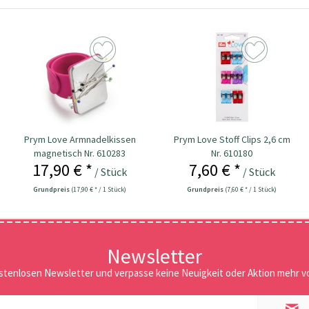
Prym Love Armnadelkissen
Prym Love Stoff Clips 2,6 cm
magnetisch Nr. 610283
Nr. 610180
17,90 € *
7,60 € *
/ Stück
/ Stück
Grundpreis
(17,90 € * / 1 Stück)
Grundpreis
(7,60 € * / 1 Stück)
Newsletter
stenlosen Newsletter und verpasse keine Neuigkeit oder Aktion mehr vo