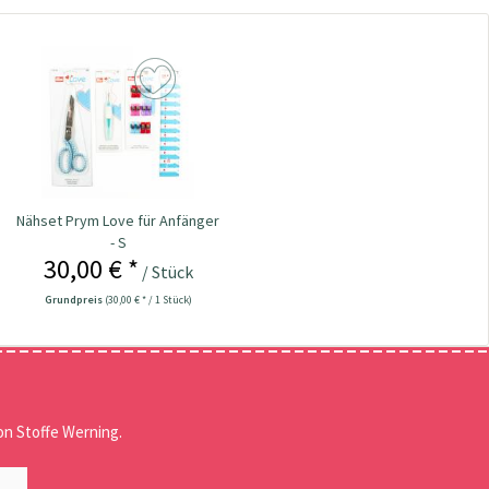
Nähset Prym Love für Anfänger
- S
30,00 € *
/ Stück
Grundpreis
(30,00 € * / 1 Stück)
n Stoffe Werning.