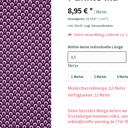
8,95 € *
/ Meter
Grundpreis:
(6,30 € * / 1 m²)
inkl. MwSt.
zzgl. Versandkosten
Sofort versandfertig, Lieferzeit ca. 
Wähle deine individuelle Länge:
Meter
1 Meter
2 Meter
3 Mete
Mindestbestellmenge: 0,5 Meter
Verfügbarkeit: 11 Meter
Deine bestellte Menge liefern wir 
Stückelungen kommen sollte, werd
online@stoffe-werning.de | Tel: 0