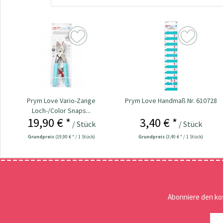
Prym Love Vario-Zange
Prym Love Handmaß Nr. 610728
Loch-/Color Snaps...
19,90 € *
3,40 € *
/ Stück
/ Stück
Grundpreis
(19,90 € * / 1 Stück)
Grundpreis
(3,40 € * / 1 Stück)
Abonniere den ko