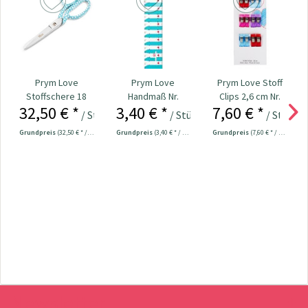
Prym Love
Prym Love
Prym Love Stoff
Stoffschere 18
Handmaß Nr.
Clips 2,6 cm Nr.
32,50 € *
3,40 € *
7,60 € *
cm Nr. 610540
610728
610180
/ Stück
/ Stück
/ Stück
Grundpreis
(32,50 € * / 1 Stück)
Grundpreis
(3,40 € * / 1 Stück)
Grundpreis
(7,60 € * / 1 Stück)
Newsletter