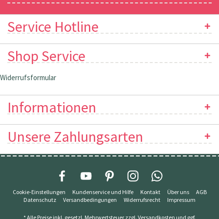
Service Hotline
Shop Service
Widerrufsformular
Informationen
Unsere Zahlungsarten
Cookie-Einstellungen
Kundenservice und Hilfe
Kontakt
Über uns
AGB
Datenschutz
Versandbedingungen
Widerrufsrecht
Impressum
* Alle Preise inkl. gesetzl. Mehrwertsteuer zzgl.
Versandkosten
und ggf.